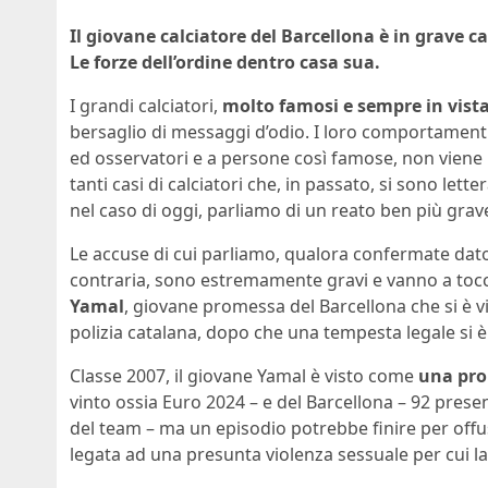
Il giovane calciatore del Barcellona è in grave c
Le forze dell’ordine dentro casa sua.
I grandi calciatori,
molto famosi e sempre in vist
bersaglio di messaggi d’odio. I loro comportament
ed osservatori e a persone così famose, non viene 
tanti casi di calciatori che, in passato, si sono let
nel caso di oggi, parliamo di un reato ben più grav
Le accuse di cui parliamo, qualora confermate dato
contraria, sono estremamente gravi e vanno a tocc
Yamal
, giovane promessa del Barcellona che si è v
polizia catalana, dopo che una tempesta legale si è
Classe 2007, il giovane Yamal è visto come
una pro
vinto ossia Euro 2024 – e del Barcellona – 92 presen
del team – ma un episodio potrebbe finire per offus
legata ad una presunta violenza sessuale per cui la p