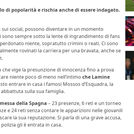
alo di popolarità e rischia anche di essere indagato.
a
sui social, possono diventare in un momento
i sono sempre sotto la lente di ingrandimento di fans
perdonato niente, sopratutto crimini o reati. Ci sono
teralmente rovinati la carriera per una bravata, anche se
e,
 che vige la presunzione di innocenza fino a prova
are niente poco di meno nell’intimo
che Lamine
isto entrare in casa i famosi Mossos d’Esquadra, la
 abbattuta sulla sua famiglia.
messa della Spagna
– 23 presenze, 6 reti e un torneo
ze e 24 reti senza contare le apparizioni nelle giovanili
care la sua reputazione. Si parla di una grave accusa,
olizia gli è entrata in casa.