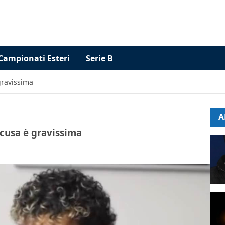
Campionati Esteri
Serie B
gravissima
A
ccusa è gravissima