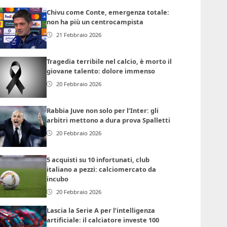
Chivu come Conte, emergenza totale:
non ha più un centrocampista
21 Febbraio 2026
Tragedia terribile nel calcio, è morto il
giovane talento: dolore immenso
20 Febbraio 2026
Rabbia Juve non solo per l’Inter: gli
arbitri mettono a dura prova Spalletti
20 Febbraio 2026
5 acquisti su 10 infortunati, club
italiano a pezzi: calciomercato da
incubo
20 Febbraio 2026
Lascia la Serie A per l’intelligenza
artificiale: il calciatore investe 100