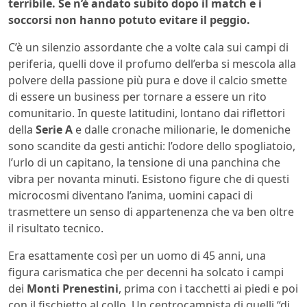
terribile. Se n’è andato subito dopo il match e i
soccorsi non hanno potuto evitare il peggio.
C’è un silenzio assordante che a volte cala sui campi di
periferia, quelli dove il profumo dell’erba si mescola alla
polvere della passione più pura e dove il calcio smette
di essere un business per tornare a essere un rito
comunitario. In queste latitudini, lontano dai riflettori
della
Serie A
e dalle cronache milionarie, le domeniche
sono scandite da gesti antichi: l’odore dello spogliatoio,
l’urlo di un capitano, la tensione di una panchina che
vibra per novanta minuti. Esistono figure che di questi
microcosmi diventano l’anima, uomini capaci di
trasmettere un senso di appartenenza che va ben oltre
il risultato tecnico.
Era esattamente così per un uomo di 45 anni, una
figura carismatica che per decenni ha solcato i campi
dei
Monti Prenestini
, prima con i tacchetti ai piedi e poi
con il fischietto al collo. Un centrocampista di quelli “di